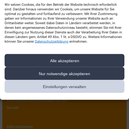
Sonnen-Apotheke
Wir setzen Cookies, die für den Betrieb der Website technisch erforderlich
sind. Darüber hinaus verwenden wir Cookies, um unsere Website für Sie
optimal zu gestalten und fortlaufend zu verbessern. Mit Ihrer Zustimmung
Bahnhofstr. 131
,
40883
Ratingen
geben wir Informationen zu Ihrer Verwendung unserer Website auch an
+49-2102/6 74 00
Drittanbieter weiter. Soweit dabei Daten in Ländern verarbeitet werden, in
denen kein angemessenes Datenschutzniveau besteht, stimmen Sie mit Ihrer
+49-2102/96 98 40
Einwilligung zur Nutzung dieser Dienste auch der Verarbeitung Ihrer Daten in
diesen Ländern gem. Artikel 49 Abs. 1 lit. a DSGVO zu. Weitere Informationen
info@sonnen-apotheke-ratingen.de
können Sie unserer
Datenschutzerklärung
entnehmen.
Alle akzeptieren
Über uns
Leistungen
Nur notwendige akzeptieren
Pflegehilfsmittel
Einstellungen verwalten
Bonusheft
Kundenkarte
Ohne Rezepte keine Apotheken vor Ort!
Kontakt
Informationen