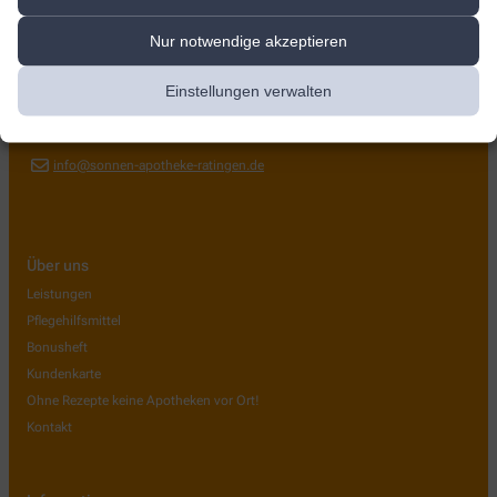
Sonnen-Apotheke
Nur notwendige akzeptieren
Bahnhofstr. 131
,
40883
Ratingen
Einstellungen verwalten
+49-2102/6 74 00
+49-2102/96 98 40
info@sonnen-apotheke-ratingen.de
Über uns
Leistungen
Pflegehilfsmittel
Bonusheft
Kundenkarte
Ohne Rezepte keine Apotheken vor Ort!
Kontakt